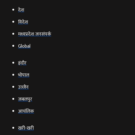
देश
विदेश
मध्यप्रदेश जनसंपर्क
Global
इंदौर
भोपाल
उज्‍जैन
जबलपुर
आचंलिक
खरी-खरी