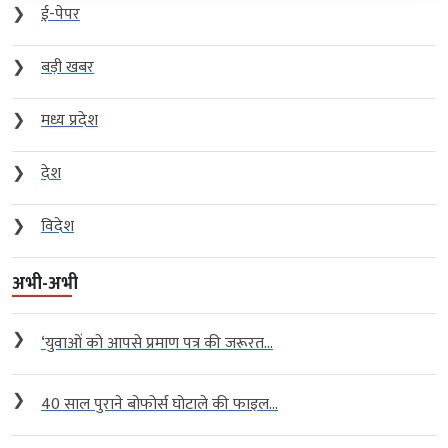
❯
ई-पेपर
❯
बड़ी खबर
❯
मध्य प्रदेश
❯
देश
❯
विदेश
अभी-अभी
❯
‘युवाओं को आपसे प्रमाण पत्र की जरूरत...
❯
40 साल पुराने बोफोर्स घोटाले की फाइल...