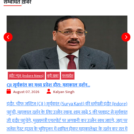
सम्बंधित ख़बरें
बड़ी खबर
व्‍यापार
सेना के लिए 2500 लॉजिस्टिक्स ड्रोन खरीदेगी सरकार…...
August 07, 2026
AGNIBAN
)
नई दिल्ली। चीन (China) और पाकिस्तान (Pakistan) से सटी दुर्गम सीमाओं
त
(Inaccessible Borders) पर तैनात सैनिकों तक जरूरी सामान पहुंचाने का
र
तरीका अब पूरी तरह बदलने वाला है। रक्षा मंत्रालय 2,500 से अधिक लॉजिस्टिक्स
ं
ड्रोन (Logistics drone) खरीदने की तैयारी में है। इस पहल के बाद सियाचिन