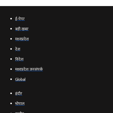
ई‑पेपर
बड़ी खबर
मध्‍यप्रदेश
देश
विदेश
मध्यप्रदेश जनसंपर्क
Global
इंदौर
भोपाल