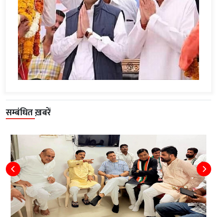
सम्बंधित ख़बरें