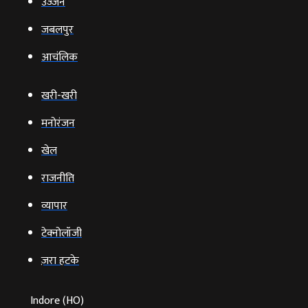
उज्‍जैन
जबलपुर
आचंलिक
खरी-खरी
मनोरंजन
खेल
राजनीति
व्‍यापार
टेक्‍नोलॉजी
ज़रा हटके
Indore (HO)