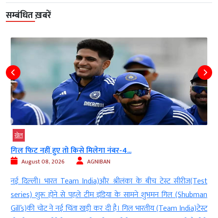
सम्बंधित ख़बरें
खेल
देर रात ऋषभ पंत ने CM पुष्कर धामी...
August 08, 2026
AGNIBAN
रीज(Test
नई दिल्ली। भारतीय क्रिकेट टीम के स्टार विकेटकीपर(In
 (Shubman
wicketkeeper) बल्लेबाज ऋषभ पंत (batsman Rishabh Pant)इन 
dia)टेस्ट
श्रीलंका(Sri Lanka) दौरे पर हैं लेकिन इसी बीच उनका एक सोशल म