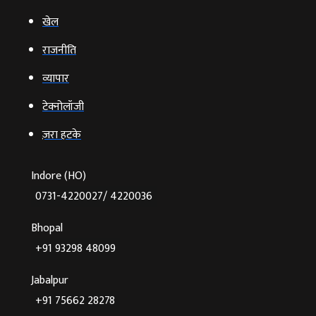
खेल
राजनीति
व्‍यापार
टेक्‍नोलॉजी
ज़रा हटके
Indore (HO)
0731-4220027/ 4220036
Bhopal
+91 93298 48099
Jabalpur
+91 75662 28278