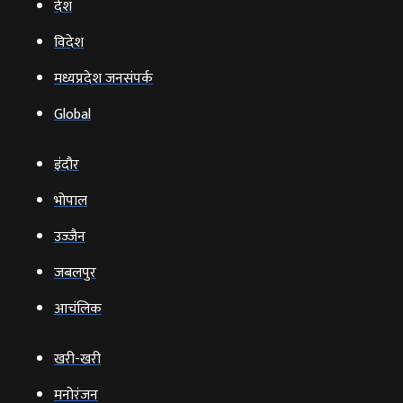
देश
विदेश
मध्यप्रदेश जनसंपर्क
Global
इंदौर
भोपाल
उज्‍जैन
जबलपुर
आचंलिक
खरी-खरी
मनोरंजन