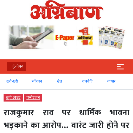
ई-पेपर
खरी-खरी
मनोरंजन
खेल
राजनीति
व्‍यापार
बड़ी खबर
मनोरंजन
राजकुमार राव पर धार्मिक भावना
भड़काने का आरोप… वारंट जारी होने पर