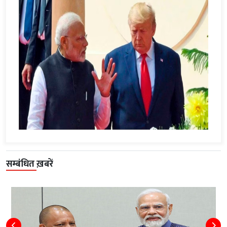
सम्बंधित ख़बरें