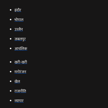
इंदौर
भोपाल
उज्‍जैन
जबलपुर
आचंलिक
खरी-खरी
मनोरंजन
खेल
राजनीति
व्‍यापार