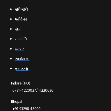
खरी-खरी
मनोरंजन
खेल
राजनीति
व्‍यापार
टेक्‍नोलॉजी
ज़रा हटके
Indore (HO)
0731-4220027/ 4220036
Bhopal
+91 93298 48099