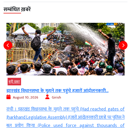
सम्बंधित ख़बरें
बड़ी खबर
सरकार छात्र आंदोलनों पर सदन में विस्तार से...
August 10, 2026
Girish
f
नई दिल्ली । केंद्रीय मंत्री किरेन रिजिजू (Union Minister Kiren Rijiju) ने कहा
े
कि छात्र आंदोलनों पर (On Student Movements) सरकार सदन में विस्तार
f
से चर्चा के लिए तैयार है (Government is ready for detailed