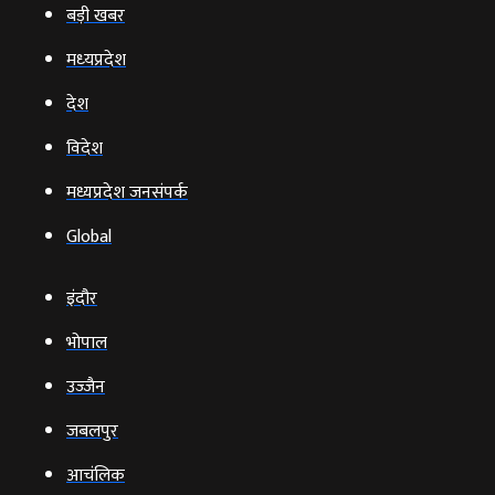
बड़ी खबर
मध्‍यप्रदेश
देश
विदेश
मध्यप्रदेश जनसंपर्क
Global
इंदौर
भोपाल
उज्‍जैन
जबलपुर
आचंलिक