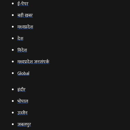
ई‑पेपर
बड़ी खबर
मध्‍यप्रदेश
देश
विदेश
मध्यप्रदेश जनसंपर्क
Global
इंदौर
भोपाल
उज्‍जैन
जबलपुर