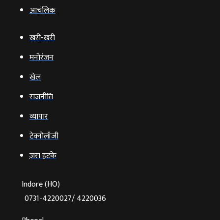
आचंलिक
खरी-खरी
मनोरंजन
खेल
राजनीति
व्‍यापार
टेक्‍नोलॉजी
ज़रा हटके
Indore (HO)
0731-4220027/ 4220036