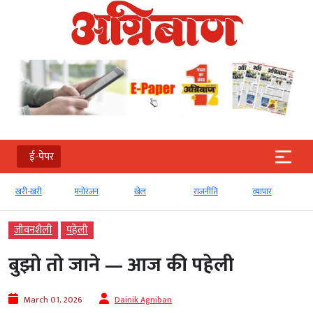
ई-पेपर
खरी-खरी
मनोरंजन
खेल
राजनीति
व्‍यापार
जीवनशैली
पहेली
बुझो तो जाने — आज की पहेली
March 01, 2026
Dainik Agniban