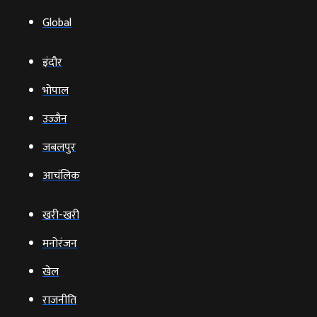
Global
इंदौर
भोपाल
उज्‍जैन
जबलपुर
आचंलिक
खरी-खरी
मनोरंजन
खेल
राजनीति