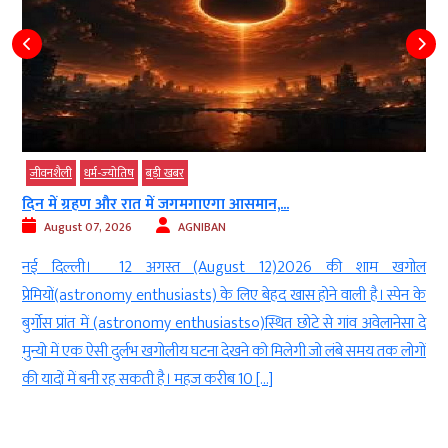
जीवनशैली
धर्म-ज्‍योतिष
बड़ी खबर
दिन में ग्रहण और रात में जगमगाएगा आसमान,...
August 07, 2026
AGNIBAN
ो
नई दिल्ली। 12 अगस्त (August 12)2026 की शाम खगोल
क
प्रेमियों(astronomy enthusiasts) के लिए बेहद खास होने वाली है। स्पेन के
ि
बुर्गोस प्रांत में (astronomy enthusiasts०)स्थित छोटे से गांव अवेलानेसा दे
मुन्यो में एक ऐसी दुर्लभ खगोलीय घटना देखने को मिलेगी जो लंबे समय तक लोगों
की यादों में बनी रह सकती है। महज करीब 10 […]