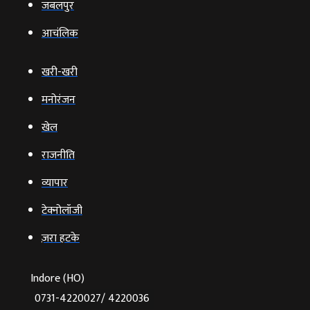
जबलपुर
आचंलिक
खरी-खरी
मनोरंजन
खेल
राजनीति
व्‍यापार
टेक्‍नोलॉजी
ज़रा हटके
Indore (HO)
0731-4220027/ 4220036