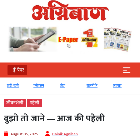
ई-पेपर
खरी-खरी
मनोरंजन
खेल
राजनीति
व्‍यापार
जीवनशैली
पहेली
बुझो तो जाने — आज की पहेली
August 05, 2025
Dainik Agniban