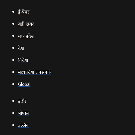
ई‑पेपर
बड़ी खबर
मध्‍यप्रदेश
देश
विदेश
मध्यप्रदेश जनसंपर्क
Global
इंदौर
भोपाल
उज्‍जैन