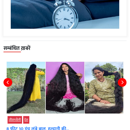
सम्बंधित ख़बरें
जीवनशैली
देश
8 फीट 10 इंच लंबे बाल, हल्द्वानी की...