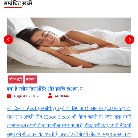
सम्बंधित ख़बरें
जीवनशैली
स्‍वास्‍थ्‍य
क्या है स्लीप डिसऑर्डर और इसके लक्षण, न...
August 07, 2026
AGNIBAN
ं
नई दिल्ली। हेल्दी (Healthy) रहने के लिए अच्छे खानपान (Catering) के
ो
साथ-साथ अच्छी नींद (Good Sleep) भी बेहद जरूरी है। जिस तरह हमारे
0
खानपान का हमारी सेहत पर सीधा असर पड़ता है, ठीक उसी तरह हमारी नींद भी
i
सेहत को सीधा प्रभावित करती है। इसलिए लोगों को नींद का महत्व समझाने के