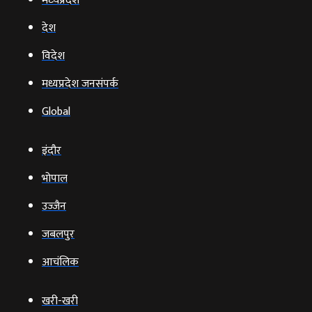
मध्‍यप्रदेश
देश
विदेश
मध्यप्रदेश जनसंपर्क
Global
इंदौर
भोपाल
उज्‍जैन
जबलपुर
आचंलिक
खरी-खरी