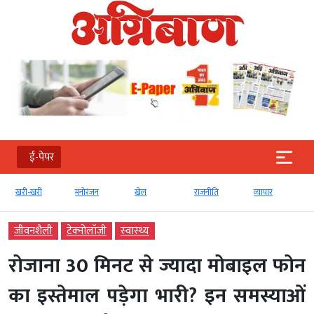
ई-पेपर
खरी-खरी
मनोरंजन
खेल
राजनीति
व्‍यापार
जीवनशैली
टेक्‍नोलॉजी
स्‍वास्‍थ्‍य
रोजाना 30 मिनट से ज्यादा मोबाइल फोन
का इस्तेमाल पड़ेगा भारी? इन समस्‍याओं