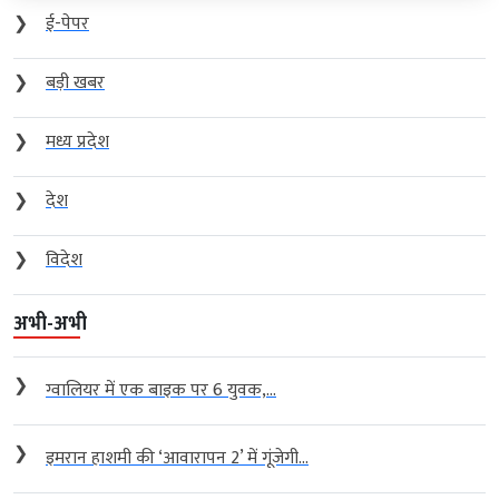
❯
ई-पेपर
❯
बड़ी खबर
❯
मध्य प्रदेश
❯
देश
❯
विदेश
अभी-अभी
❯
ग्वालियर में एक बाइक पर 6 युवक,...
❯
इमरान हाशमी की ‘आवारापन 2’ में गूंजेगी...