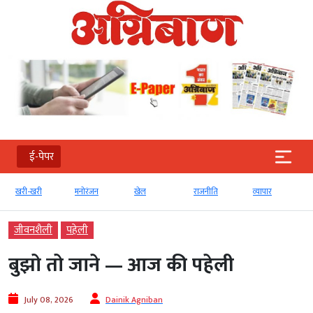
ई-पेपर
खरी-खरी
मनोरंजन
खेल
राजनीति
व्‍यापार
जीवनशैली
पहेली
बुझो तो जाने — आज की पहेली
July 08, 2026
Dainik Agniban