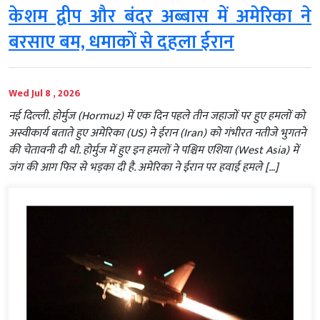
केशम द्वीप और बंदर अब्बास में अमेरिका ने
बरसाए बम, धमाकों से दहला ईरान
Wed Jul 8 , 2026
नई दिल्ली. होर्मुज (Hormuz) में एक दिन पहले तीन जहाजों पर हुए हमलों को
अस्वीकार्य बताते हुए अमेरिका (US) ने ईरान (Iran) को गंभीरत नतीजे भुगतने
की चेतावनी दी थी. होर्मुज में हुए इन हमलों ने पश्चिम एशिया (West Asia) में
जंग की आग फिर से भड़का दी है. अमेरिका ने ईरान पर हवाई हमले […]