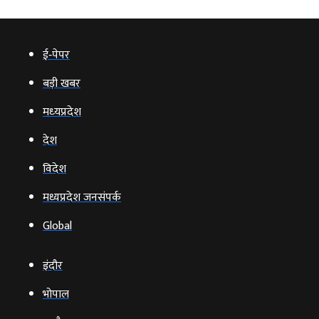
ई‑पेपर
बड़ी खबर
मध्‍यप्रदेश
देश
विदेश
मध्यप्रदेश जनसंपर्क
Global
इंदौर
भोपाल