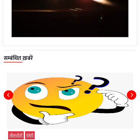
सम्बंधित ख़बरें
जीवनशैली
पहेली