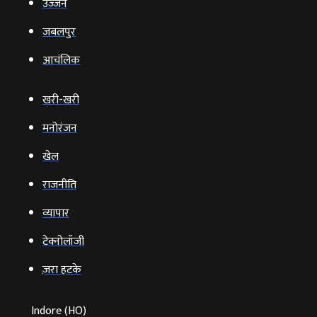
उज्‍जैन
जबलपुर
आचंलिक
खरी-खरी
मनोरंजन
खेल
राजनीति
व्‍यापार
टेक्‍नोलॉजी
ज़रा हटके
Indore (HO)