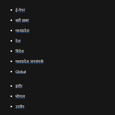
ई‑पेपर
बड़ी खबर
मध्‍यप्रदेश
देश
विदेश
मध्यप्रदेश जनसंपर्क
Global
इंदौर
भोपाल
उज्‍जैन