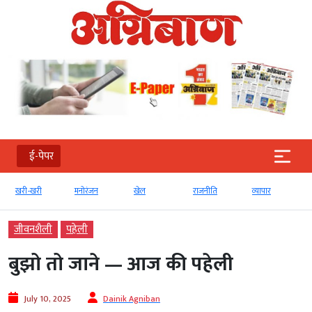
ई-पेपर
खरी-खरी
मनोरंजन
खेल
राजनीति
व्‍यापार
जीवनशैली
पहेली
बुझो तो जाने — आज की पहेली
July 10, 2025
Dainik Agniban