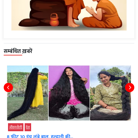
सम्बंधित ख़बरें
जीवनशैली
देश
8 फीट 10 इंच लंबे बाल, हल्द्वानी की...