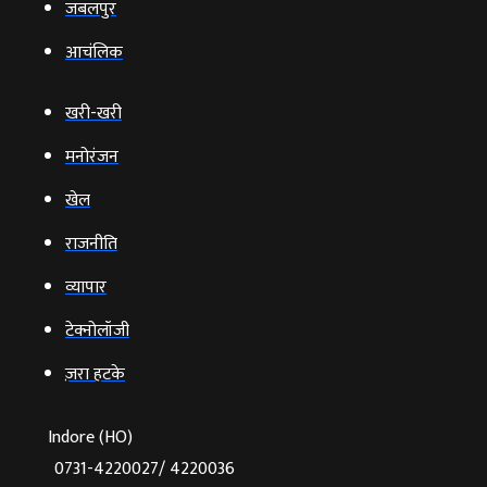
जबलपुर
आचंलिक
खरी-खरी
मनोरंजन
खेल
राजनीति
व्‍यापार
टेक्‍नोलॉजी
ज़रा हटके
Indore (HO)
0731-4220027/ 4220036