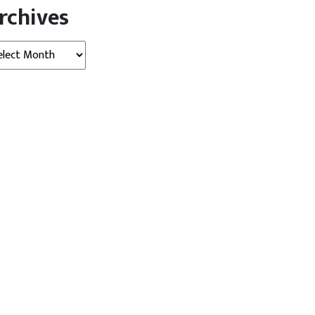
rchives
hives