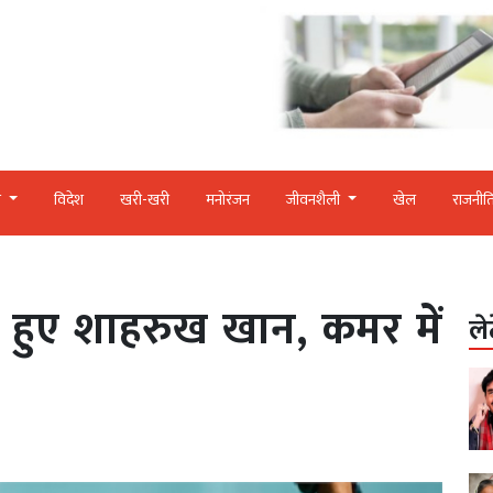
र
विदेश
खरी-खरी
मनोरंजन
जीवनशैली
खेल
राजनीत
 हुए शाहरुख खान, कमर में
ले