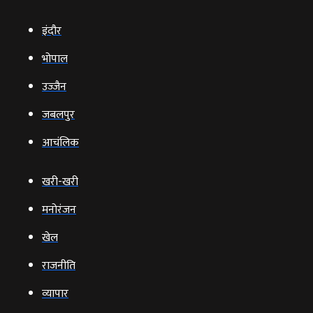
इंदौर
भोपाल
उज्‍जैन
जबलपुर
आचंलिक
खरी-खरी
मनोरंजन
खेल
राजनीति
व्‍यापार