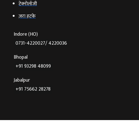
टेक्‍नोलॉजी
ज़रा हटके
Indore (HO)
0731-4220027/ 4220036
Bhopal
+91 93298 48099
Jabalpur
+91 75662 28278
©2026 Agnibaan , All Rights Reserved
Crafted With
♥
By Cloud Zappy