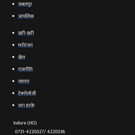
जबलपुर
आचंलिक
खरी-खरी
मनोरंजन
खेल
राजनीति
व्‍यापार
टेक्‍नोलॉजी
ज़रा हटके
Indore (HO)
0731-4220027/ 4220036