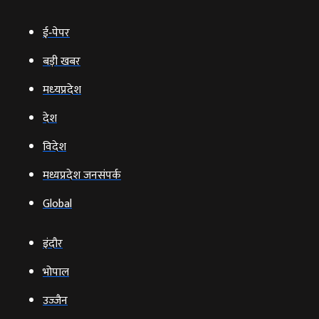
ई‑पेपर
बड़ी खबर
मध्‍यप्रदेश
देश
विदेश
मध्यप्रदेश जनसंपर्क
Global
इंदौर
भोपाल
उज्‍जैन