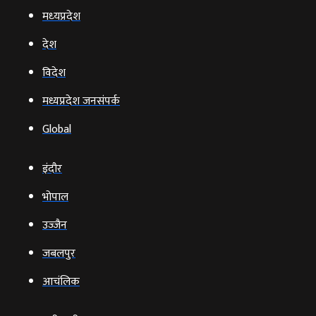
मध्‍यप्रदेश
देश
विदेश
मध्यप्रदेश जनसंपर्क
Global
इंदौर
भोपाल
उज्‍जैन
जबलपुर
आचंलिक