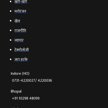
खरी-खरी
मनोरंजन
खेल
राजनीति
व्‍यापार
टेक्‍नोलॉजी
ज़रा हटके
Indore (HO)
0731-4220027/ 4220036
Bhopal
+91 93298 48099