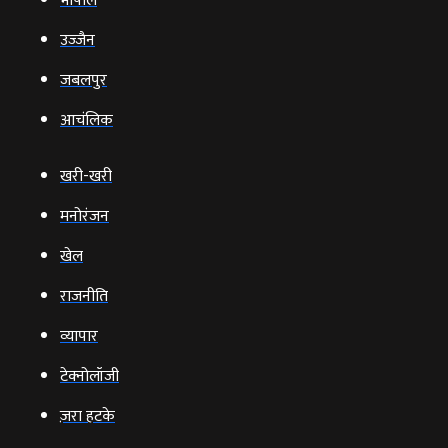
भोपाल
उज्‍जैन
जबलपुर
आचंलिक
खरी-खरी
मनोरंजन
खेल
राजनीति
व्‍यापार
टेक्‍नोलॉजी
ज़रा हटके