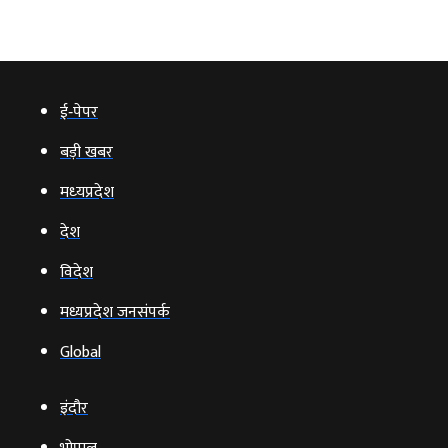
ई‑पेपर
बड़ी खबर
मध्‍यप्रदेश
देश
विदेश
मध्यप्रदेश जनसंपर्क
Global
इंदौर