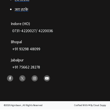
ज़रा हटके
Indore (HO)
0731-4220027/ 4220036
Bhopal
+91 93298 48099
Jabalpur
+91 75662 28278
©2026 Agnibaan , All Rights Reserved
Crafted With
♥
By Cloud Zappy