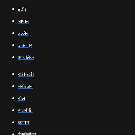
इंदौर
भोपाल
उज्‍जैन
जबलपुर
आचंलिक
खरी-खरी
मनोरंजन
खेल
राजनीति
व्‍यापार
टेक्‍नोलॉजी