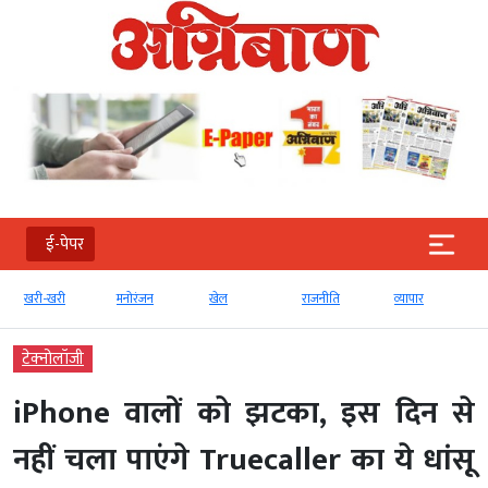
ई-पेपर
खरी-खरी
मनोरंजन
खेल
राजनीति
व्‍यापार
टेक्‍नोलॉजी
iPhone वालों को झटका, इस दिन से
नहीं चला पाएंगे Truecaller का ये धांसू