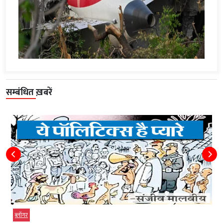
सम्बंधित ख़बरें
ब्‍लॉगर