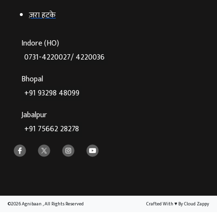
ज़रा हटके
Indore (HO)
0731-4220027/ 4220036
Bhopal
+91 93298 48099
Jabalpur
+91 75662 28278
©2026 Agnibaan , All Rights Reserved
Crafted With
♥
By Cloud Zappy