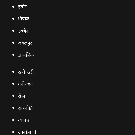
इंदौर
भोपाल
उज्‍जैन
जबलपुर
आचंलिक
खरी-खरी
मनोरंजन
खेल
राजनीति
व्‍यापार
टेक्‍नोलॉजी