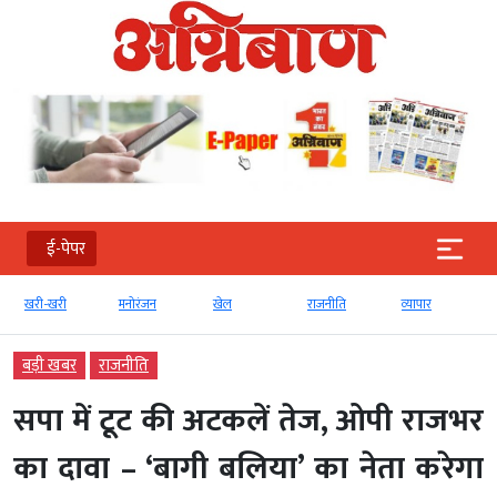
ई-पेपर
मनोरंजन
खेल
राजनीति
व्‍यापार
टेक्‍नोलॉजी
बड़ी खबर
राजनीति
सपा में टूट की अटकलें तेज, ओपी राजभर
का दावा – ‘बागी बलिया’ का नेता करेगा