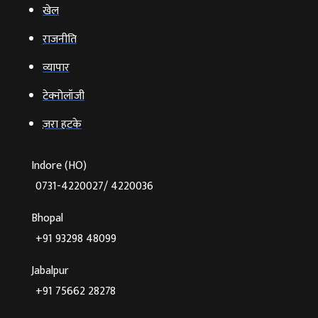
खेल
राजनीति
व्‍यापार
टेक्‍नोलॉजी
ज़रा हटके
Indore (HO)
0731-4220027/ 4220036
Bhopal
+91 93298 48099
Jabalpur
+91 75662 28278