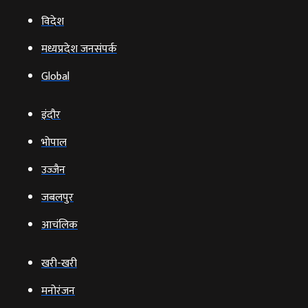
विदेश
मध्यप्रदेश जनसंपर्क
Global
इंदौर
भोपाल
उज्‍जैन
जबलपुर
आचंलिक
खरी-खरी
मनोरंजन