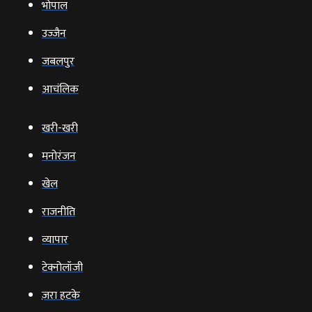
भोपाल
उज्‍जैन
जबलपुर
आचंलिक
खरी-खरी
मनोरंजन
खेल
राजनीति
व्‍यापार
टेक्‍नोलॉजी
ज़रा हटके