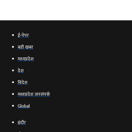
ई‑पेपर
बड़ी खबर
मध्‍यप्रदेश
देश
विदेश
मध्यप्रदेश जनसंपर्क
Global
इंदौर