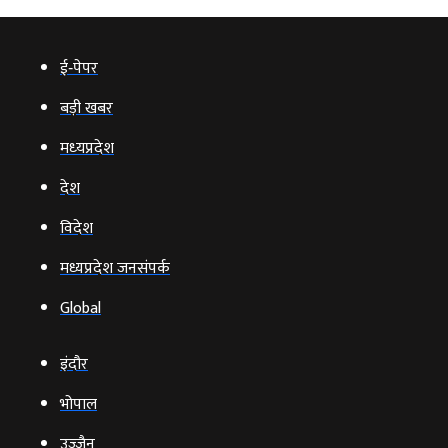
ई‑पेपर
बड़ी खबर
मध्‍यप्रदेश
देश
विदेश
मध्यप्रदेश जनसंपर्क
Global
इंदौर
भोपाल
उज्‍जैन