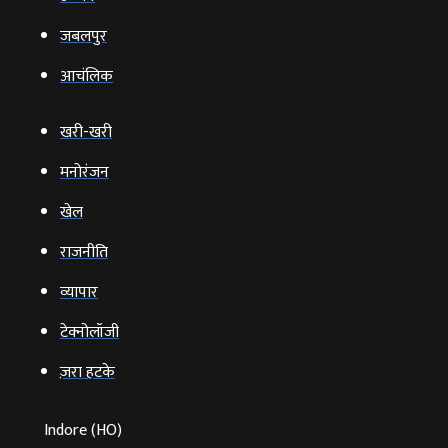
जबलपुर
आचंलिक
खरी-खरी
मनोरंजन
खेल
राजनीति
व्‍यापार
टेक्‍नोलॉजी
ज़रा हटके
Indore (HO)