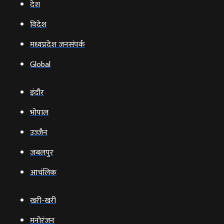
देश
विदेश
मध्यप्रदेश जनसंपर्क
Global
इंदौर
भोपाल
उज्‍जैन
जबलपुर
आचंलिक
खरी-खरी
मनोरंजन