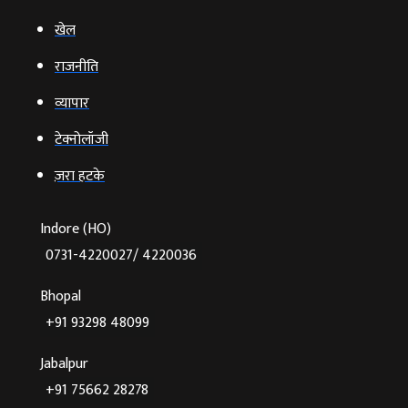
खेल
राजनीति
व्‍यापार
टेक्‍नोलॉजी
ज़रा हटके
Indore (HO)
0731-4220027/ 4220036
Bhopal
+91 93298 48099
Jabalpur
+91 75662 28278