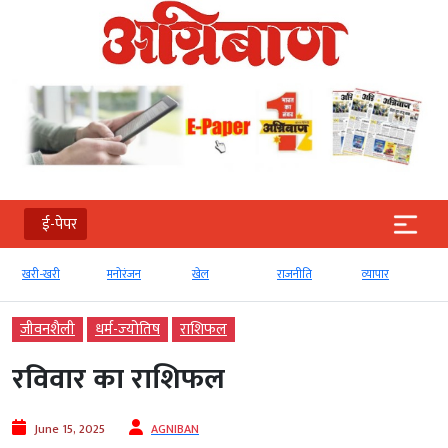
ई-पेपर
खरी-खरी
मनोरंजन
खेल
राजनीति
व्‍यापार
जीवनशैली
धर्म-ज्‍योतिष
राशिफल
रविवार का राशिफल
June 15, 2025
AGNIBAN