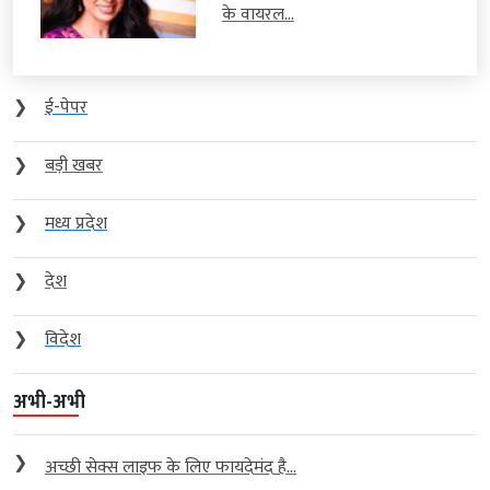
के वायरल...
❯
ई-पेपर
❯
बड़ी खबर
❯
मध्य प्रदेश
❯
देश
❯
विदेश
अभी-अभी
❯
अच्छी सेक्स लाइफ के लिए फायदेमंद है...