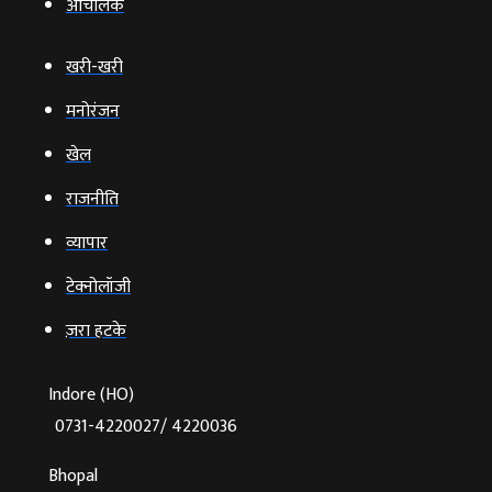
आचंलिक
खरी-खरी
मनोरंजन
खेल
राजनीति
व्‍यापार
टेक्‍नोलॉजी
ज़रा हटके
Indore (HO)
0731-4220027/ 4220036
Bhopal