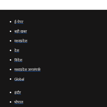
ई‑पेपर
बड़ी खबर
मध्‍यप्रदेश
देश
विदेश
मध्यप्रदेश जनसंपर्क
Global
इंदौर
भोपाल