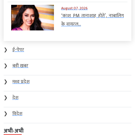
August 07, 2026
‘काश PM तानाशाह होते’, नाबालिग
के वायरल...
❯
ई-पेपर
❯
बड़ी खबर
❯
मध्य प्रदेश
❯
देश
❯
विदेश
अभी-अभी