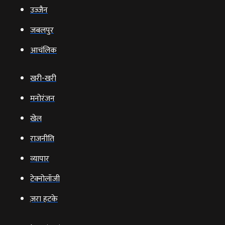
उज्‍जैन
जबलपुर
आचंलिक
खरी-खरी
मनोरंजन
खेल
राजनीति
व्‍यापार
टेक्‍नोलॉजी
ज़रा हटके