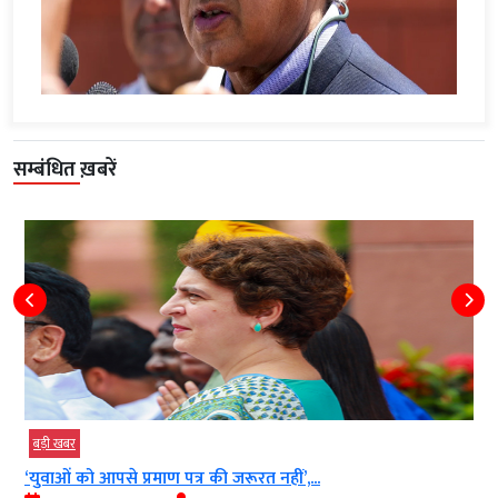
सम्बंधित ख़बरें
़ी खबर
बड़ी खब
वाओं को आपसे प्रमाण पत्र की जरूरत नहीं’,...
40 साल