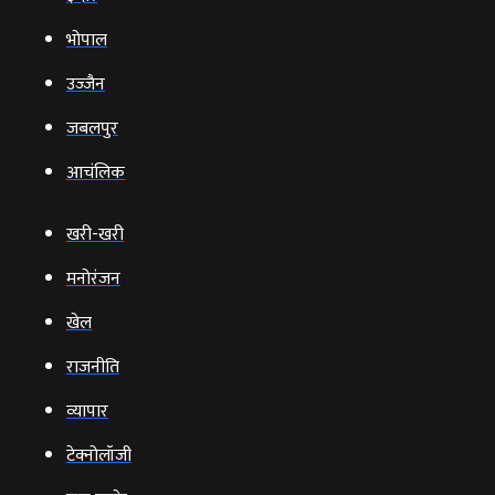
भोपाल
उज्‍जैन
जबलपुर
आचंलिक
खरी-खरी
मनोरंजन
खेल
राजनीति
व्‍यापार
टेक्‍नोलॉजी