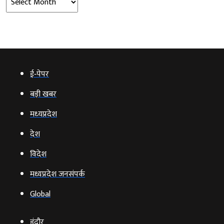
ई‑पेपर
बड़ी खबर
मध्‍यप्रदेश
देश
विदेश
मध्यप्रदेश जनसंपर्क
Global
इंदौर