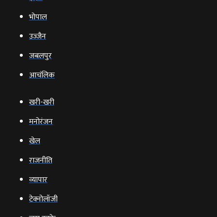
भोपाल
उज्‍जैन
जबलपुर
आचंलिक
खरी-खरी
मनोरंजन
खेल
राजनीति
व्‍यापार
टेक्‍नोलॉजी