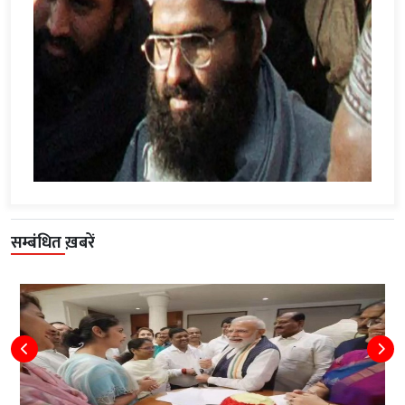
सम्बंधित ख़बरें