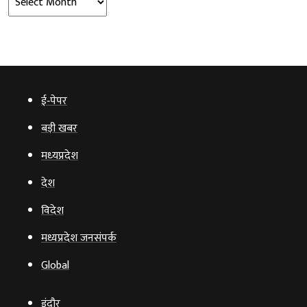
ई‑पेपर
बड़ी खबर
मध्‍यप्रदेश
देश
विदेश
मध्यप्रदेश जनसंपर्क
Global
इंदौर