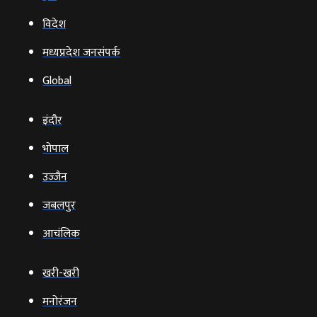
विदेश
मध्यप्रदेश जनसंपर्क
Global
इंदौर
भोपाल
उज्‍जैन
जबलपुर
आचंलिक
खरी-खरी
मनोरंजन