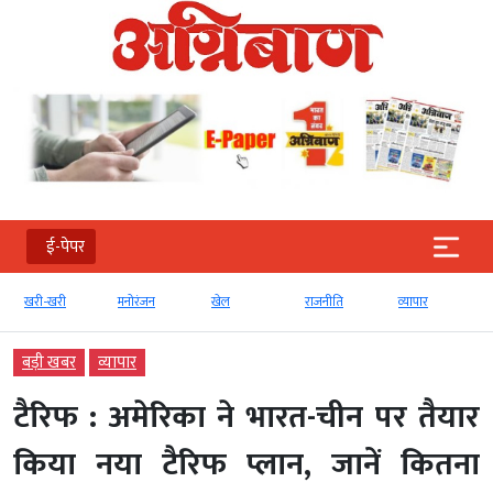
ई-पेपर
मनोरंजन
खेल
राजनीति
व्‍यापार
टेक्‍नोलॉजी
बड़ी खबर
व्‍यापार
टैरिफ : अमेरिका ने भारत-चीन पर तैयार
किया नया टैरिफ प्लान, जानें कितना