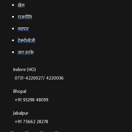
खेल
राजनीति
व्‍यापार
टेक्‍नोलॉजी
ज़रा हटके
Indore (HO)
0731-4220027/ 4220036
Bhopal
+91 93298 48099
Jabalpur
+91 75662 28278