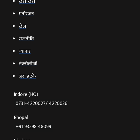
खरी-खरी
मनोरंजन
खेल
राजनीति
व्‍यापार
टेक्‍नोलॉजी
ज़रा हटके
Indore (HO)
0731-4220027/ 4220036
Bhopal
+91 93298 48099