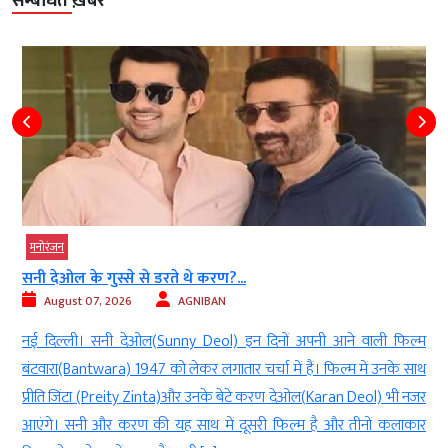
सम्बंधित ख़बरें
मनोरंजन
सनी देओल के गुस्से से डरते थे करण?...
August 07, 2026
AGNIBAN
ी
नई दिल्ली। सनी देओल(Sunny Deol) इन दिनों अपनी आने वाली फिल्म
े
बंटवारा(Bantwara) 1947 को लेकर लगातार चर्चा में हैं। फिल्म में उनके साथ
र
प्रीति जिंटा (Preity Zinta)और उनके बेटे करण देओल(Karan Deol) भी नजर
ी
आएंगे। सनी और करण की यह साथ में दूसरी फिल्म है और तीनों कलाकार