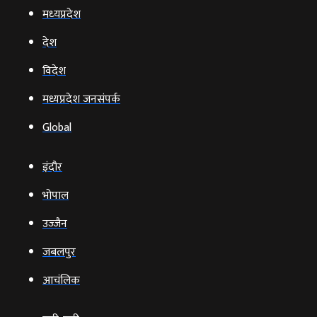
मध्‍यप्रदेश
देश
विदेश
मध्यप्रदेश जनसंपर्क
Global
इंदौर
भोपाल
उज्‍जैन
जबलपुर
आचंलिक