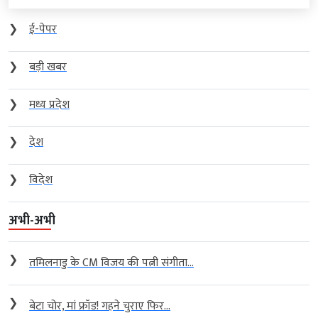
❯
ई-पेपर
❯
बड़ी खबर
❯
मध्य प्रदेश
❯
देश
❯
विदेश
अभी-अभी
❯
तमिलनाडु के CM विजय की पत्नी संगीता...
❯
बेटा चोर, मां फ्रॉड! गहने चुराए फिर...