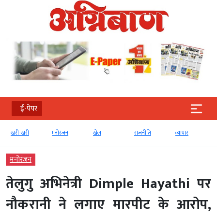
ई-पेपर
खरी-खरी
मनोरंजन
खेल
राजनीति
व्‍यापार
मनोरंजन
तेलुगु अभिनेत्री Dimple Hayathi पर
नौकरानी ने लगाए मारपीट के आरोप,