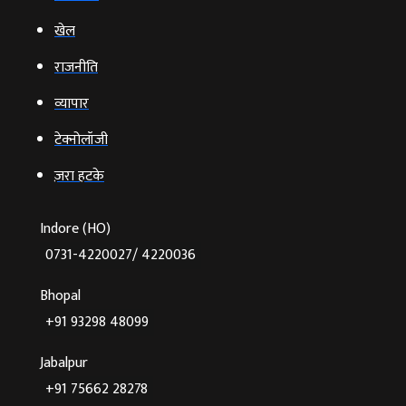
खेल
राजनीति
व्‍यापार
टेक्‍नोलॉजी
ज़रा हटके
Indore (HO)
0731-4220027/ 4220036
Bhopal
+91 93298 48099
Jabalpur
+91 75662 28278