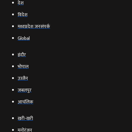
देश
विदेश
मध्यप्रदेश जनसंपर्क
Global
इंदौर
भोपाल
उज्‍जैन
जबलपुर
आचंलिक
खरी-खरी
मनोरंजन