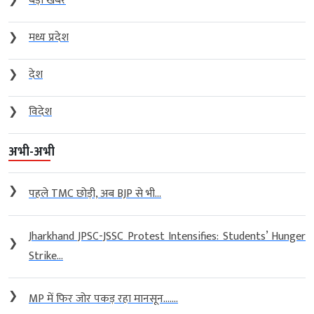
❯
बड़ी खबर
❯
मध्य प्रदेश
❯
देश
❯
विदेश
अभी-अभी
❯
पहले TMC छोड़ी, अब BJP से भी...
Jharkhand JPSC-JSSC Protest Intensifies: Students’ Hunger
❯
Strike...
❯
MP में फिर जोर पकड़ रहा मानसून…....