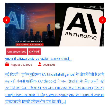
d
g
y
r
Uncategorized
टेक्‍नोलॉजी
d
भारत में लोकल सर्वर पर चलेगा क्लाउड एआई,...
.
August 05, 2026
AGNIBAN
नई दिल्ली । कृत्रिम बुद्धिमत्ता (ArtificialIntelligence) के क्षेत्र में तेजी से आगे
बढ़ रही कंपनी एंथ्रोपिक (Anthropic) ने भारत (India) के लिए अपनी नई
रणनीति का ऐलान किया है। इस योजना के तहत कंपनी के क्लाउड (Cloud)
एआई मॉडल अब भारत में मौजूद क्लाउड इंफ्रास्ट्रक्चर के माध्यम से उपलब्ध
कराए जाएंगे, जिससे संवेदनशील डाटा देश की […]