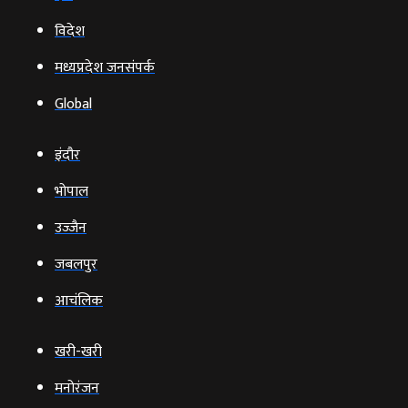
विदेश
मध्यप्रदेश जनसंपर्क
Global
इंदौर
भोपाल
उज्‍जैन
जबलपुर
आचंलिक
खरी-खरी
मनोरंजन