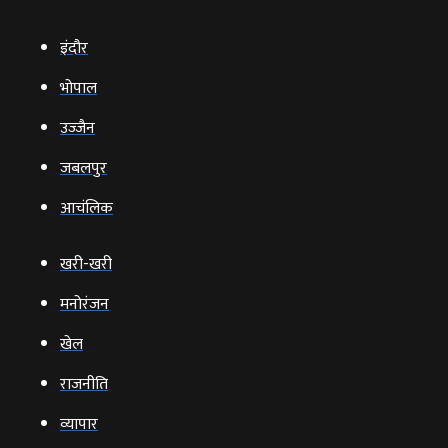
इंदौर
भोपाल
उज्‍जैन
जबलपुर
आचंलिक
खरी-खरी
मनोरंजन
खेल
राजनीति
व्‍यापार