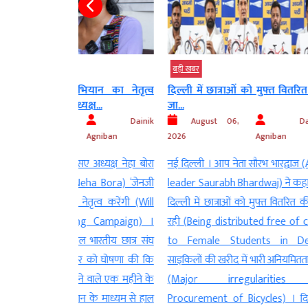
बड़ी खबर
बड़ी खबर
ियान का नेतृत्व
दिल्ली में छात्राओं को मुफ्त वितरित की
एटीएफ में 
्ष...
जा...
योजना नहीं...
Dainik
August 06,
Dainik
August
Agniban
2026
Agniban
2026
अध्यक्ष नेहा बोरा
नई दिल्ली । आप नेता सौरभ भारद्वाज (AAP
नई दिल्ली । के
eha Bora) ‘जेनजी
leader Saurabh Bhardwaj) ने कहा कि
(Union Mini
तृत्व करेंगी (Will
दिल्ली में छात्राओं को मुफ्त वितरित की जा
ने कहा कि एट
ng Campaign) ।
रही (Being distributed free of cost
कोई योजना न
 भारतीय छात्र संघ
to Female Students in Delhi)
ethanol wit
र को घोषणा की कि
साइकिलों की खरीद में भारी अनियमितता हुई
विमानन मंत्री 
ने वाले एक महीने के
(Major irregularities in
विमान ईंधन 
न के माध्यम से हाल
Procurement of Bicycles) । दिल्ली
एटीएफ) में इथ