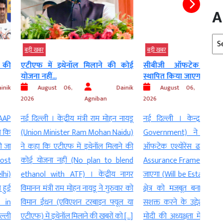
A
Arc
बड़ी खबर
बड़ी 
इथेनॉल मिलाने की कोई
सीबीजी ऑफटेक एश्योरेंस ढांचा
सरका
स्थापित किया जाएगा –...
पर...
 06,
Dainik
August 06,
Dainik
Agniban
2026
Agniban
2026
ंद्रीय मंत्री राम मोहन नायडू
नई दिल्ली । केन्द्र सरकार (Central
नई दि
ster Ram Mohan Naidu)
Government) ने कहा कि सीबीजी
MP D
ीएफ में इथेनॉल मिलाने की
ऑफटेक एश्योरेंस ढांचा (CBG Offtake
(Gove
हीं (No plan to blend
Assurance Framework) स्थापित किया
नीति 
h ATF) । केंद्रीय नागर
जाएगा (Will be Established) । बायोगैस
and R
राम मोहन नायडू ने गुरुवार को
क्षेत्र को मजबूत बनाने और किसानों को
(सपा) 
(एविएशन टरबाइन फ्यूल या
सशक्त करने के उद्देश्य से प्रधानमंत्री नरेंद्र
सरका
ेनॉल मिलाने की खबरों को […]
मोदी की अध्यक्षता में केंद्रीय मंत्रिमंडल ने
सरकार 