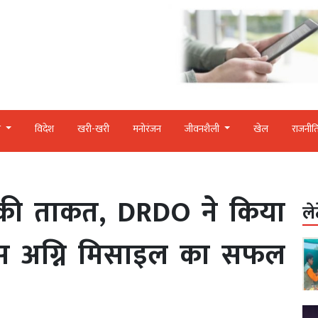
र
विदेश
खरी-खरी
मनोरंजन
जीवनशैली
खेल
राजनीत
त की ताकत, DRDO ने किया
ले
स अग्नि मिसाइल का सफल