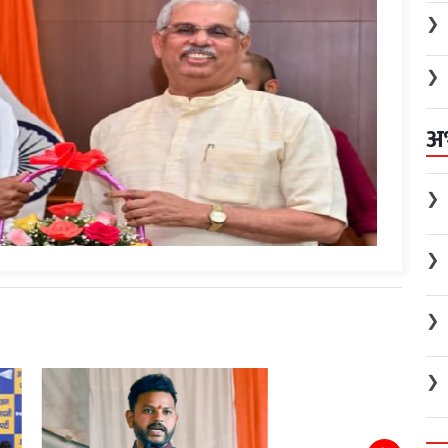
❯
❯
अ
❯
❯
❯
❯