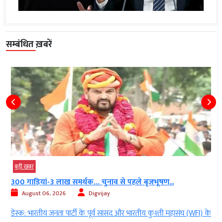
सम्बंधित ख़बरें
बड़ी खबर
300 गाड़ियां-3 लाख समर्थक… चुनाव से पहले बृजभूषण...
August 06, 2026
Digvijay
द
डेस्क: भारतीय जनता पार्टी के पूर्व सांसद और भारतीय कुश्ती महासंघ (WFI) के