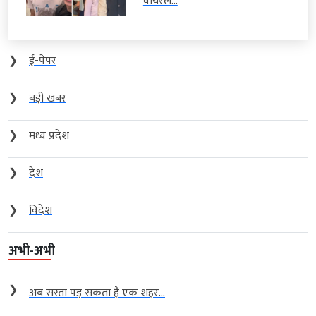
वायरल...
❯
ई-पेपर
❯
बड़ी खबर
❯
मध्य प्रदेश
❯
देश
❯
विदेश
अभी-अभी
❯
अब सस्ता पड़ सकता है एक शहर...