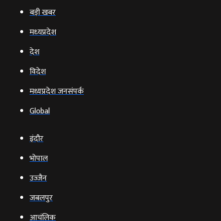
बड़ी खबर
मध्‍यप्रदेश
देश
विदेश
मध्यप्रदेश जनसंपर्क
Global
इंदौर
भोपाल
उज्‍जैन
जबलपुर
आचंलिक