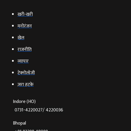
खरी-खरी
मनोरंजन
खेल
राजनीति
व्‍यापार
टेक्‍नोलॉजी
ज़रा हटके
Indore (HO)
0731-4220027/ 4220036
Bhopal