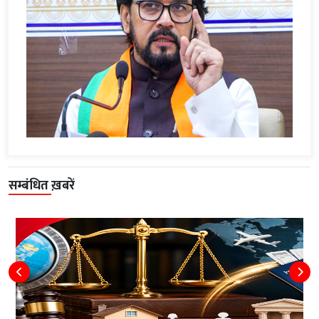
सम्बंधित ख़बरें