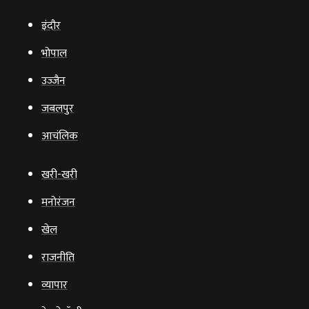
इंदौर
भोपाल
उज्‍जैन
जबलपुर
आचंलिक
खरी-खरी
मनोरंजन
खेल
राजनीति
व्‍यापार