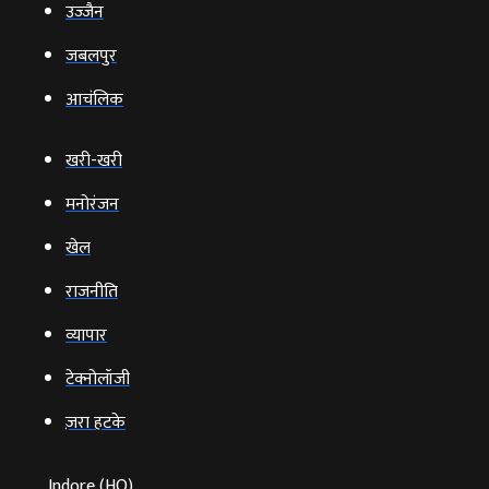
उज्‍जैन
जबलपुर
आचंलिक
खरी-खरी
मनोरंजन
खेल
राजनीति
व्‍यापार
टेक्‍नोलॉजी
ज़रा हटके
Indore (HO)