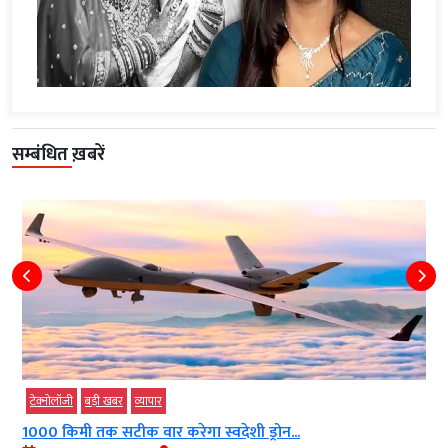
सम्बंधित ख़बरें
टेक्‍नोलॉजी
बड़ी खबर
व्‍यापार
1000 किमी तक सटीक वार करेगा स्वदेशी ड्रोन...