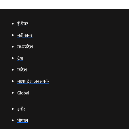
ई‑पेपर
बड़ी खबर
मध्‍यप्रदेश
देश
विदेश
मध्यप्रदेश जनसंपर्क
Global
इंदौर
भोपाल