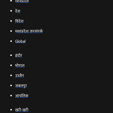
मध्‍यप्रदेश
देश
विदेश
मध्यप्रदेश जनसंपर्क
Global
इंदौर
भोपाल
उज्‍जैन
जबलपुर
आचंलिक
खरी-खरी