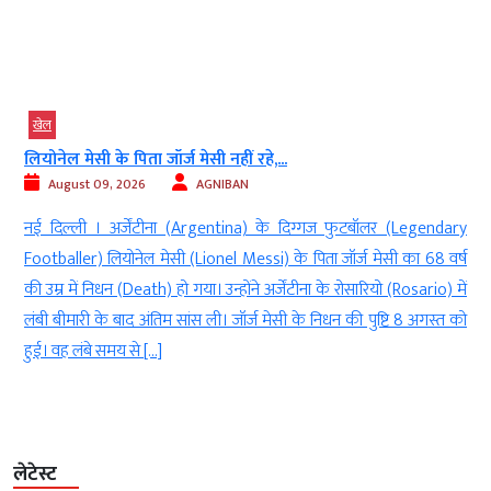
खेल
 मेसी के पिता जॉर्ज मेसी नहीं रहे,...
IND vs SL टे
ust 09, 2026
AGNIBAN
August 
्ली । अर्जेंटीना (Argentina) के दिग्गज फुटबॉलर (Legendary
नई दिल्ली 
ler) लियोनेल मेसी (Lionel Messi) के पिता जॉर्ज मेसी का 68 वर्ष
(August 15)
में निधन (Death) हो गया। उन्होंने अर्जेंटीना के रोसारियो (Rosario) में
लिहाज से ही 
मारी के बाद अंतिम सांस ली। जॉर्ज मेसी के निधन की पुष्टि 8 अगस्त को
वर्ल्ड टेस्ट
 लंबे समय से […]
(Ravindra 
लेटेस्ट