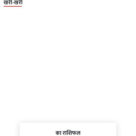
खरी-खरी
का राशिफल