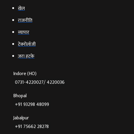
खेल
राजनीति
व्‍यापार
टेक्‍नोलॉजी
ज़रा हटके
Indore (HO)
0731-4220027/ 4220036
Bhopal
+91 93298 48099
Jabalpur
+91 75662 28278