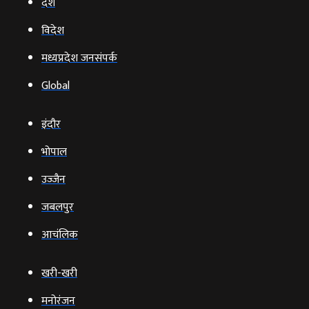
देश
विदेश
मध्यप्रदेश जनसंपर्क
Global
इंदौर
भोपाल
उज्‍जैन
जबलपुर
आचंलिक
खरी-खरी
मनोरंजन