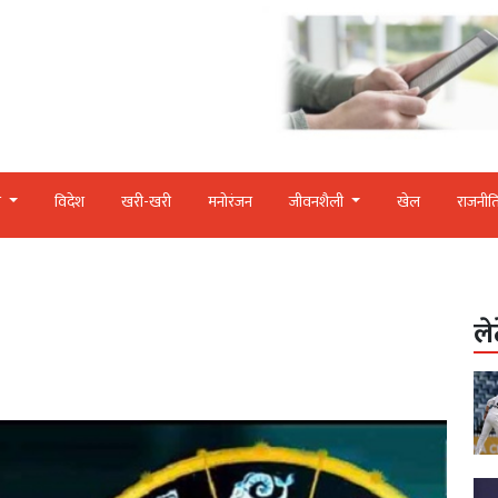
र
विदेश
खरी-खरी
मनोरंजन
जीवनशैली
खेल
राजनीत
ले