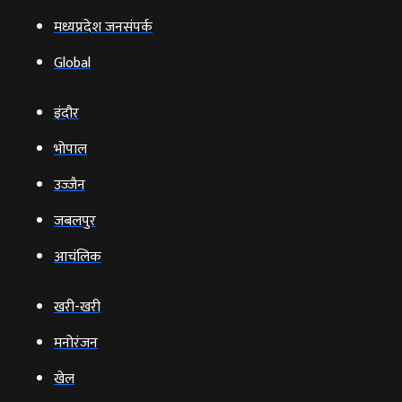
मध्यप्रदेश जनसंपर्क
Global
इंदौर
भोपाल
उज्‍जैन
जबलपुर
आचंलिक
खरी-खरी
मनोरंजन
खेल