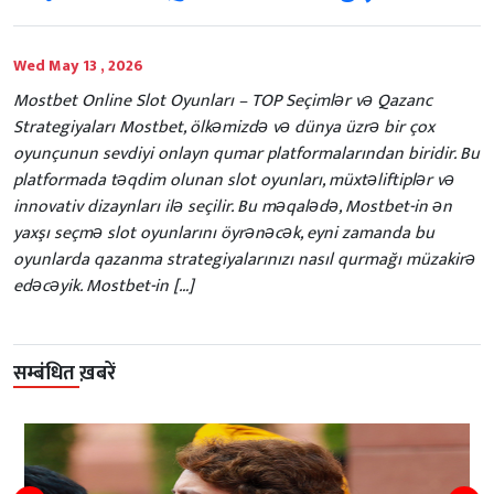
Wed May 13 , 2026
Mostbet Online Slot Oyunları – TOP Seçimlər və Qazanc
Strategiyaları Mostbet, ölkəmizdə və dünya üzrə bir çox
oyunçunun sevdiyi onlayn qumar platformalarından biridir. Bu
platformada təqdim olunan slot oyunları, müxtəliftiplər və
innovativ dizaynları ilə seçilir. Bu məqalədə, Mostbet-in ən
yaxşı seçmə slot oyunlarını öyrənəcək, eyni zamanda bu
oyunlarda qazanma strategiyalarınızı nasıl qurmağı müzakirə
edəcəyik. Mostbet-in […]
सम्बंधित ख़बरें