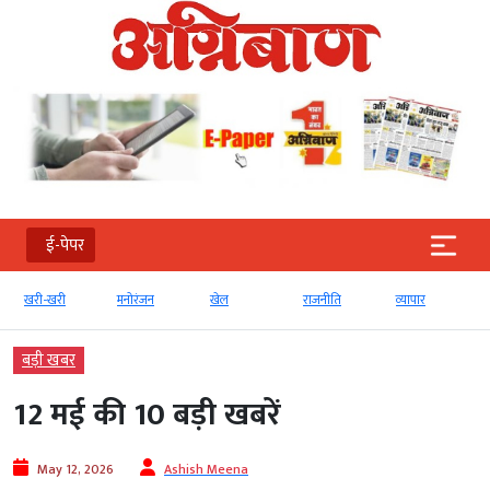
ई-पेपर
मनोरंजन
खेल
राजनीति
व्‍यापार
टेक्‍नोलॉजी
बड़ी खबर
12 मई की 10 बड़ी खबरें
May 12, 2026
Ashish Meena