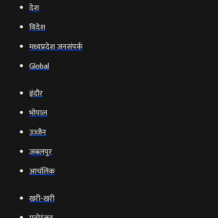
देश
विदेश
मध्यप्रदेश जनसंपर्क
Global
इंदौर
भोपाल
उज्‍जैन
जबलपुर
आचंलिक
खरी-खरी