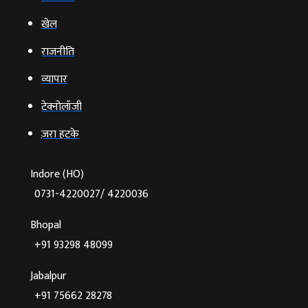
खेल
राजनीति
व्‍यापार
टेक्‍नोलॉजी
ज़रा हटके
Indore (HO)
0731-4220027/ 4220036
Bhopal
+91 93298 48099
Jabalpur
+91 75662 28278