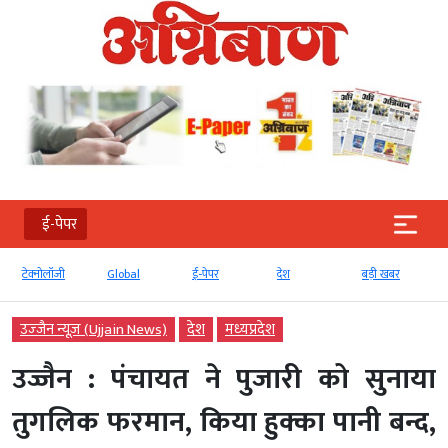
ई-पेपर
टेक्‍नोलॉजी
Global
ई-पेपर
देश
बड़ी खबर
उज्‍जैन न्यूज़ (Ujjain News)
देश
मध्‍यप्रदेश
उज्जैन : पंचायत ने पुजारी को सुनाया
तुगलिक फरमान, किया हुक्का पानी बन्द,