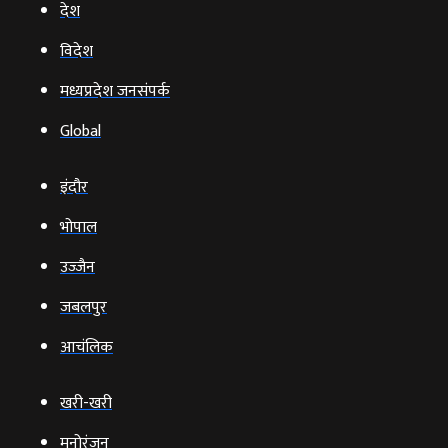
देश
विदेश
मध्यप्रदेश जनसंपर्क
Global
इंदौर
भोपाल
उज्‍जैन
जबलपुर
आचंलिक
खरी-खरी
मनोरंजन