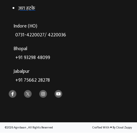
ज़रा हटके
Indore (HO)
0731-4220027/ 4220036
Bhopal
+91 93298 48099
Jabalpur
+91 75662 28278
©2026 Agnibaan , All Rights Reserved
Crafted With
♥
By Cloud Zappy