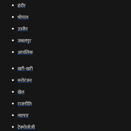
इंदौर
भोपाल
उज्‍जैन
जबलपुर
आचंलिक
खरी-खरी
मनोरंजन
खेल
राजनीति
व्‍यापार
टेक्‍नोलॉजी