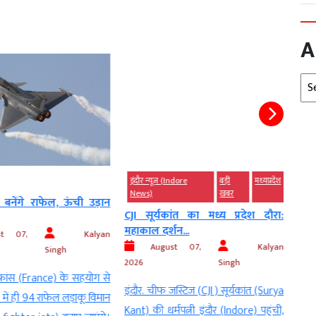
A
Arc
इंदौर न्यूज़ (Indore
बड़ी
मध्‍यप्रदेश
बड़ी 
News)
खबर
बनेंगे राफेल, ऊंची उड़ान
सेना 
CJI सूर्यकांत का मध्य प्रदेश दौरा:
खरीदे
महाकाल दर्शन...
t 07,
Kalyan
Au
August 07,
Kalyan
Singh
नई दि
2026
Singh
रांस (France) के सहयोग से
(Pak
इंदौर. चीफ जस्टिज (CJI ) सूर्यकांत (Surya
में ही 94 राफेल लड़ाकू विमान
(Ina
Kant) की धर्मपत्नी इंदौर (Indore) पहुंची,