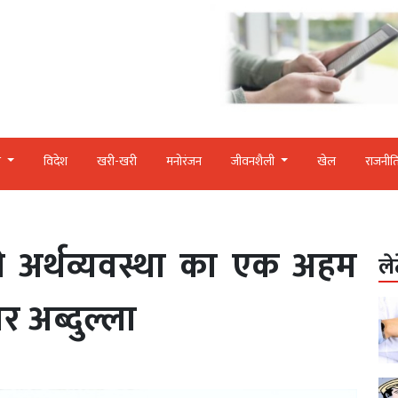
र
विदेश
खरी-खरी
मनोरंजन
जीवनशैली
खेल
राजनीत
की अर्थव्यवस्था का एक अहम
ले
मर अब्दुल्ला