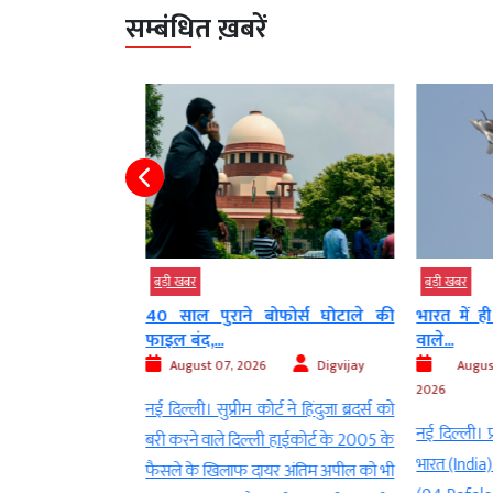
सम्बंधित ख़बरें
बड़ी खबर
बड़ी खबर
माण पत्र की जरूरत
40 साल पुराने बोफोर्स घोटाले की
भारत में ही 
फाइल बंद,...
वाले...
Digvijay
August 07, 2026
Digvijay
Augus
2026
 प्रियंका गांधी वाड्रा
नई दिल्ली। सुप्रीम कोर्ट ने हिंदुजा ब्रदर्स को
नई दिल्ली। फ्
एसएस प्रमुख मोहन
बरी करने वाले दिल्ली हाईकोर्ट के 2005 के
भारत (India) 
 उन्होंने भागवत की
फैसले के खिलाफ दायर अंतिम अपील को भी