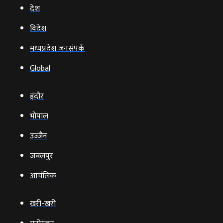
देश
विदेश
मध्यप्रदेश जनसंपर्क
Global
इंदौर
भोपाल
उज्‍जैन
जबलपुर
आचंलिक
खरी-खरी