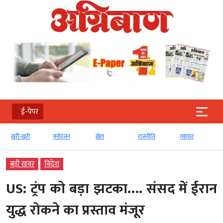
ई-पेपर
खरी-खरी
मनोरंजन
खेल
राजनीति
व्‍यापार
बड़ी खबर
विदेश
US: ट्रंप को बड़ा झटका…. संसद में ईरान
युद्ध रोकने का प्रस्ताव मंजूर