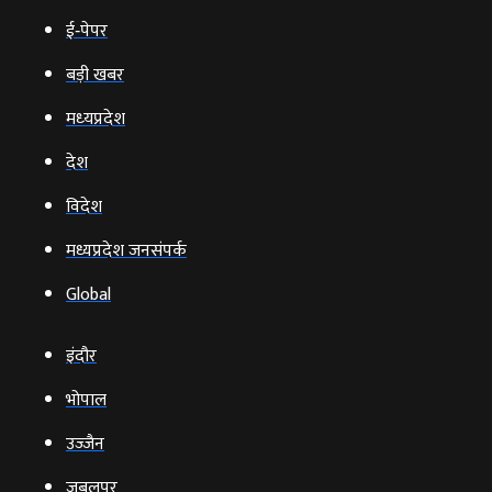
ई‑पेपर
बड़ी खबर
मध्‍यप्रदेश
देश
विदेश
मध्यप्रदेश जनसंपर्क
Global
इंदौर
भोपाल
उज्‍जैन
जबलपुर