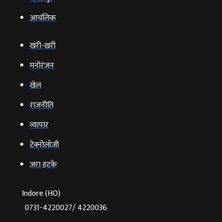
आचंलिक
खरी-खरी
मनोरंजन
खेल
राजनीति
व्‍यापार
टेक्‍नोलॉजी
ज़रा हटके
Indore (HO)
0731-4220027/ 4220036