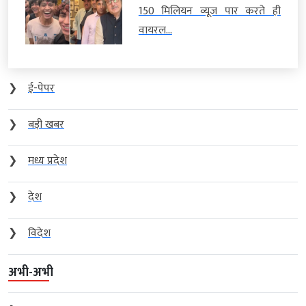
150 मिलियन व्यूज पार करते ही
वायरल...
❯
ई-पेपर
❯
बड़ी खबर
❯
मध्य प्रदेश
❯
देश
❯
विदेश
अभी-अभी