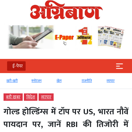
ई-पेपर
खरी-खरी
मनोरंजन
खेल
राजनीति
व्‍यापार
बड़ी खबर
विदेश
व्‍यापार
गोल्ड होल्डिंग्स में टॉप पर US, भारत नौवें
पायदान पर, जानें RBI की तिजोरी में