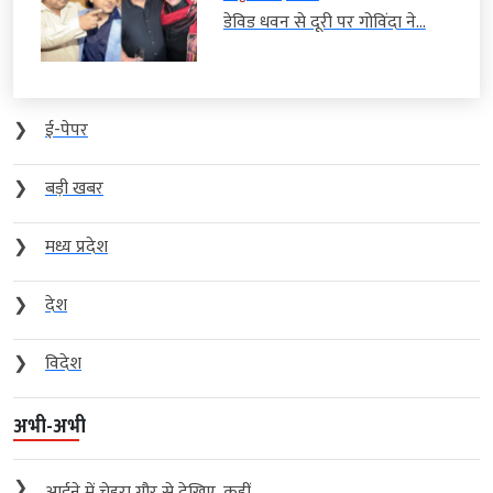
डेविड धवन से दूरी पर गोविंदा ने...
❯
ई-पेपर
❯
बड़ी खबर
❯
मध्य प्रदेश
❯
देश
❯
विदेश
अभी-अभी
❯
आईने में चेहरा गौर से देखिए, कहीं...