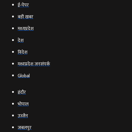
ई‑पेपर
बड़ी खबर
मध्‍यप्रदेश
देश
विदेश
मध्यप्रदेश जनसंपर्क
Global
इंदौर
भोपाल
उज्‍जैन
जबलपुर