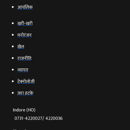
आचंलिक
खरी-खरी
मनोरंजन
खेल
राजनीति
व्‍यापार
टेक्‍नोलॉजी
ज़रा हटके
Indore (HO)
0731-4220027/ 4220036