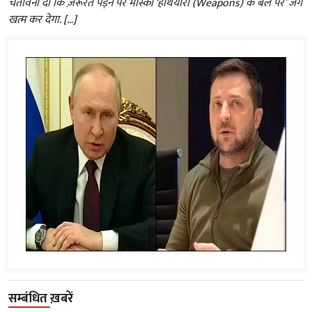
चेतावनी दी कि ज़रूरत पड़ने पर मॉस्को ‘हथियारों (Weapons) के बल पर’ जंग
खत्म कर देगा. […]
सम्बंधित ख़बरें