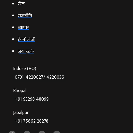
खेल
राजनीति
व्‍यापार
टेक्‍नोलॉजी
ज़रा हटके
Indore (HO)
0731-4220027/ 4220036
Bhopal
+91 93298 48099
Jabalpur
+91 75662 28278