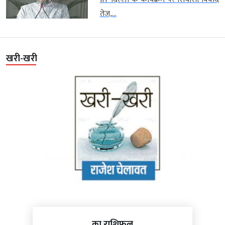
तेज,...
खरी-खरी
का राशिफल