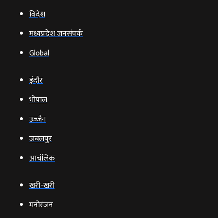
विदेश
मध्यप्रदेश जनसंपर्क
Global
इंदौर
भोपाल
उज्‍जैन
जबलपुर
आचंलिक
खरी-खरी
मनोरंजन