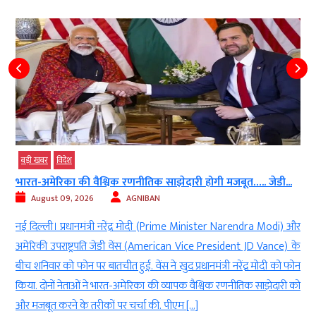
बड़ी खबर
विदेश
भारत-अमेरिका की वैश्विक रणनीतिक साझेदारी होगी मजबूत….. जेडी...
August 09, 2026
AGNIBAN
स
नई दिल्ली। प्रधानमंत्री नरेंद्र मोदी (Prime Minister Narendra Modi) और
h
अमेरिकी उपराष्ट्रपति जेडी वेंस (American Vice President JD Vance) के
ो
बीच शनिवार को फोन पर बातचीत हुई. वेंस ने खुद प्रधानमंत्री नरेंद्र मोदी को फोन
र
किया. दोनों नेताओं ने भारत-अमेरिका की व्यापक वैश्विक रणनीतिक साझेदारी को
और मजबूत करने के तरीकों पर चर्चा की. पीएम […]