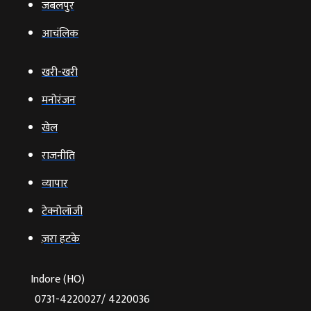
जबलपुर
आचंलिक
खरी-खरी
मनोरंजन
खेल
राजनीति
व्‍यापार
टेक्‍नोलॉजी
ज़रा हटके
Indore (HO)
0731-4220027/ 4220036