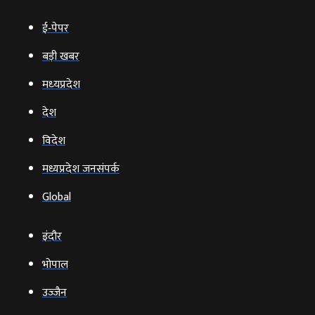
ई‑पेपर
बड़ी खबर
मध्‍यप्रदेश
देश
विदेश
मध्यप्रदेश जनसंपर्क
Global
इंदौर
भोपाल
उज्‍जैन