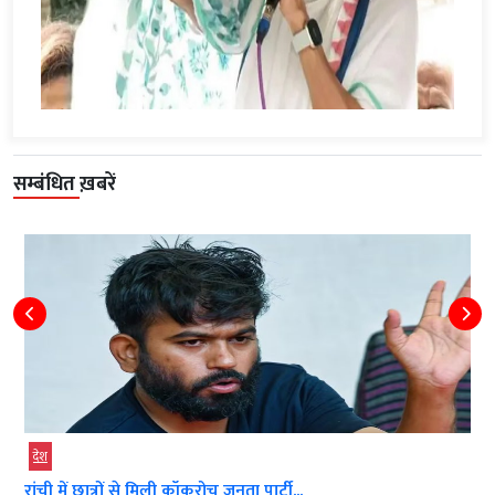
सम्बंधित ख़बरें
देश
देश
रांची में छात्रों से मिली कॉकरोच जनता पार्टी...
CM 