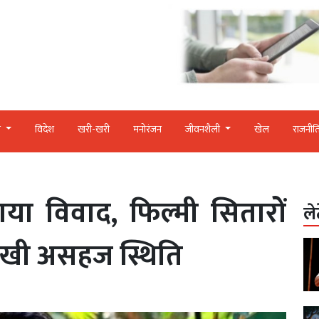
र
विदेश
खरी-खरी
मनोरंजन
जीवनशैली
खेल
राजनीत
ाया विवाद, फिल्मी सितारों
ले
िखी असहज स्थिति