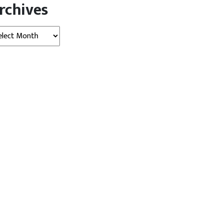
rchives
hives