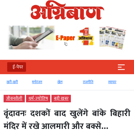
ई-पेपर
खरी-खरी
मनोरंजन
खेल
राजनीति
व्‍यापार
जीवनशैली
धर्म-ज्‍योतिष
बड़ी खबर
वृंदावनः दशकों बाद खुलेंगे बांके बिहारी
मंदिर में रखे आलमारी और बक्से…