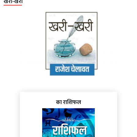
खरी-खरी
का राशिफल