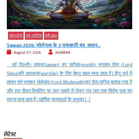
जीवनशैली
धर्म-ज्‍योतिष
बड़ी खबर
Sawan 2026: भोलेनाथ के 3 चमत्कारी मंत्र, सावन...
August 07, 2026
AGNIBAN
ल
नई दिल्ली। सावन(Sawan) का महीना(month) भगवान शिव (Lord
े
Shiva)की आराधना(worship) के लिए बेहद खास माना जाता है। हिंदू धर्म में
े
सावन को भगवान भोलेनाथ (Lord Bholenath)का प्रिय महीना बताया गया है
ं
और इस दौरान शिवलिंग पर जल चढ़ाने से लेकर मंत्र जाप तक विशेष पूजा का
महत्व माना जाता है। धार्मिक मान्यताओं के अनुसार […]
लेटेस्ट