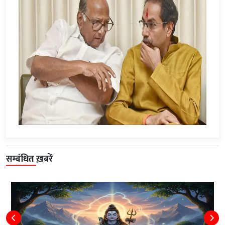
सम्बंधित ख़बरें