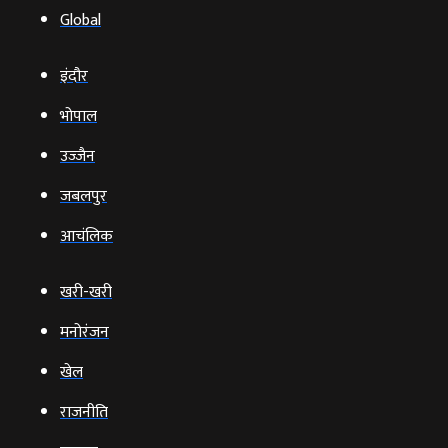
Global
इंदौर
भोपाल
उज्‍जैन
जबलपुर
आचंलिक
खरी-खरी
मनोरंजन
खेल
राजनीति